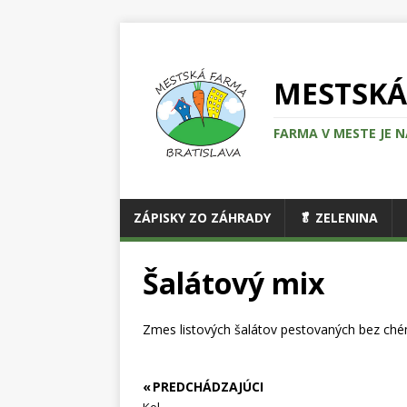
MESTSKÁ
FARMA V MESTE JE N
ZÁPISKY ZO ZÁHRADY
🥬 ZELENINA
Šalátový mix
Zmes listových šalátov pestovaných bez chém
« PREDCHÁDZAJÚCI