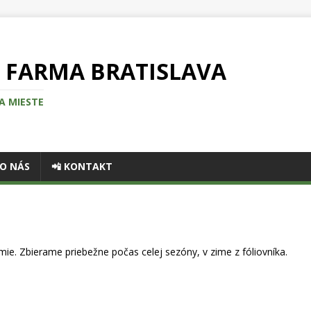
 FARMA BRATISLAVA
A MIESTE
O NÁS
📲 KONTAKT
ie. Zbierame priebežne počas celej sezóny, v zime z fóliovníka.