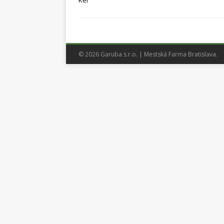
Kel
© 2026 Garuba s.r.o. | Mestská Farma Bratislava.