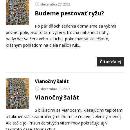
decembra 27, 2023
Budeme pestovať ryžu?
Po pár dňoch sedenia doma sme sa vybrali
pozrieť pole, ako to tam vyzerá, trocha natiahnuť nohy,
nadýchať sa čerstvého zduchu, pokochať sa slniečkom,
krásnym pohľadom na diela naších rúk…
Čítať ďalej
Vianočný šalát
decembra 19, 2023
Vianočný šalát
S blížiacimi sa Vianocami, klesajúcimi teplotami
a takmer stále zamračenými dňami je čestvej zeleniny menej.
Ale stále je. Prísun čerstvých vitamímov pokračuje aj v
takomto čase. Dobrú chuť