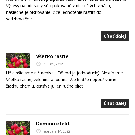
Výsevy na priesady sú opakované v niekoľkých vlnách,
následne je pikírovanie, čiže jednotenie rastlín do
sadzbovačov.
Čítať ďalej
Všetko rastie
júna 05, 2022
Už dlhšie sme nič nepísali. Dôvod je jednoduchý. Nestíhame.
Všetko rastie, zelenina aj burina. Ale keďže nepoužívame
žiadnu chémiu, ostáva ju len ručne plieť.
Čítať ďalej
Domino efekt
februára 14, 2022