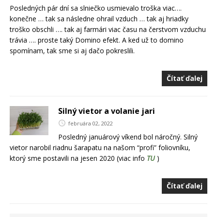
Posledných pár dní sa slniečko usmievalo troška viac….
konečne … tak sa následne ohrail vzduch … tak aj hriadky
troško obschli …. tak aj farmári viac času na čerstvom vzduchu
trávia …. proste taký Domino efekt. A ked už to domino
spomínam, tak sme si aj dačo pokreslili.
Čítať ďalej
Silný vietor a volanie jari
februára 02, 2022
Posledný januárový víkend bol náročný. Silný
vietor narobil riadnu šarapatu na našom “profi” foliovníku,
ktorý sme postavili na jesen 2020 (viac info
TU
)
Čítať ďalej