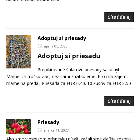
Čítať ďalej
Adoptuj si priesady
apríla 05, 2023
Adoptuj si priesadu
Prepikírované šalátove priesady sa uchytili.
Máme ich trošku viac, než sami zužitkujeme. Kto má zájem,
máme na predaj. Priesada za EUR 0,40. 10 kusov za EUR 3,50
Čítať ďalej
Priesady
marca 11, 2023
Ako sme v minulom príspevku písali, začali sme ďaľšiu sezónu.