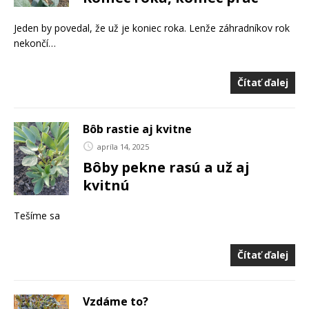
Jeden by povedal, že už je koniec roka. Lenže záhradníkov rok
nekončí…
Čítať ďalej
Bôb rastie aj kvitne
apríla 14, 2025
Bôby pekne rasú a už aj
kvitnú
Tešíme sa
Čítať ďalej
Vzdáme to?